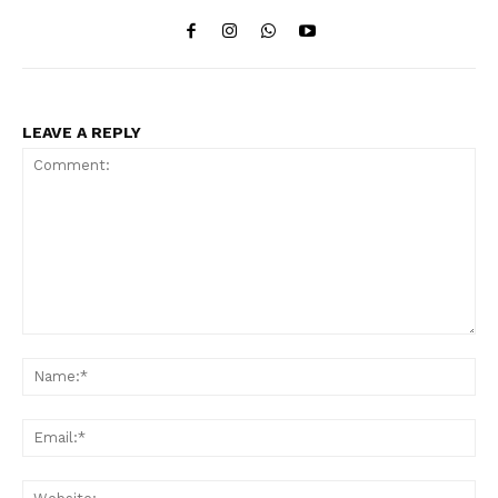
LEAVE A REPLY
Comment:
Na
Ema
Web