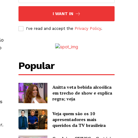
I WANT IN
I've read and accept the
Privacy Policy
.
ão
o
Popular
Anitta veta bebida alcoólica
em trecho de show e explica
regra; veja
s
Veja quem são os 10
apresentadores mais
r.
queridos da TV brasileira