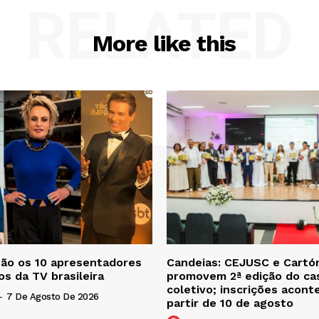
RELATED
More like this
são os 10 apresentadores
Candeias: CEJUSC e Cartór
os da TV brasileira
promovem 2ª edição do c
coletivo; inscrições acon
-
7 De Agosto De 2026
partir de 10 de agosto