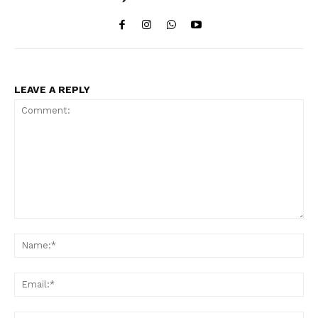
LEAVE A REPLY
Comment:
Na
Ema