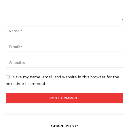
Comment:
Na
Ema
Web
Save my name, email, and website in this browser for the
next time I comment.
SHARE POST: