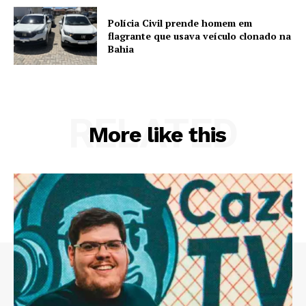
Polícia Civil prende homem em
flagrante que usava veículo clonado na
Bahia
RELATED
More like this