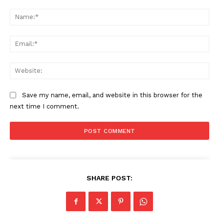
Comment:
Na
Ema
Web
Save my name, email, and website in this browser for the
next time I comment.
SHARE POST: