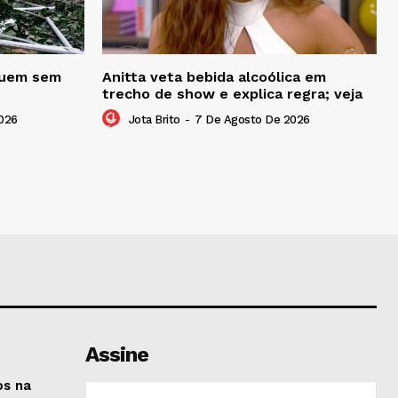
eguem sem
Anitta veta bebida alcoólica em
trecho de show e explica regra; veja
026
Jota Brito
-
7 De Agosto De 2026
Assine
os na