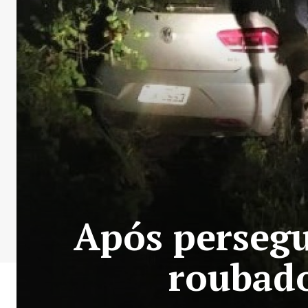
Após persegu
roubado