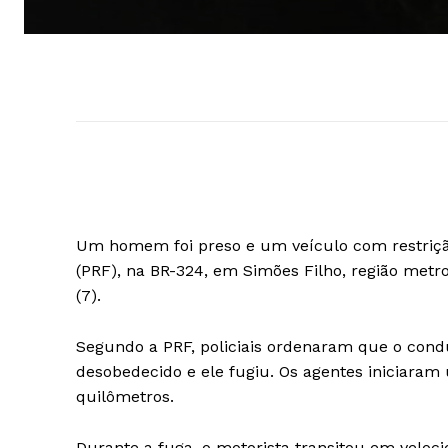
Um homem foi preso e um veículo com restrição
(PRF), na BR-324, em Simões Filho, região metr
(7).
Segundo a PRF, policiais ordenaram que o cond
desobedecido e ele fugiu. Os agentes iniciara
quilômetros.
Durante a fuga, o motorista transitou em veloc