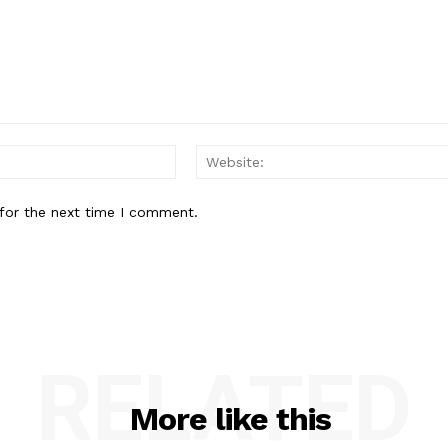
Email:*
for the next time I comment.
RELATED
More like this