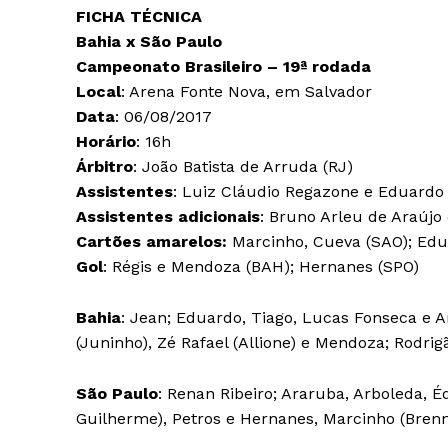
FICHA TÉCNICA
Bahia x São Paulo
Campeonato Brasileiro – 19ª rodada
Local
: Arena Fonte Nova, em Salvador
Data
: 06/08/2017
Horário
: 16h
Árbitro
: João Batista de Arruda (RJ)
Assistentes
: Luiz Cláudio Regazone e Eduardo
Assistentes adicionais
: Bruno Arleu de Araújo
Cartões amarelos:
Marcinho, Cueva (SAO); Edua
Gol
: Régis e Mendoza (BAH); Hernanes (SPO)
Bahia
: Jean; Eduardo, Tiago, Lucas Fonseca e A
(Juninho), Zé Rafael (Allione) e Mendoza; Rodrig
São Paulo
: Renan Ribeiro; Araruba, Arboleda, É
Guilherme), Petros e Hernanes, Marcinho (Brenn