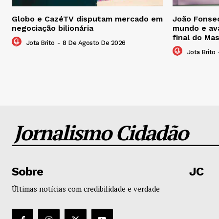
Globo e CazéTV disputam mercado em
João Fonsec
negociação bilionária
mundo e ava
final do Ma
Jota Brito
-
8 De Agosto De 2026
Jota Brito
Jornalismo Cidadão
Sobre
JC
Últimas notícias com credibilidade e verdade