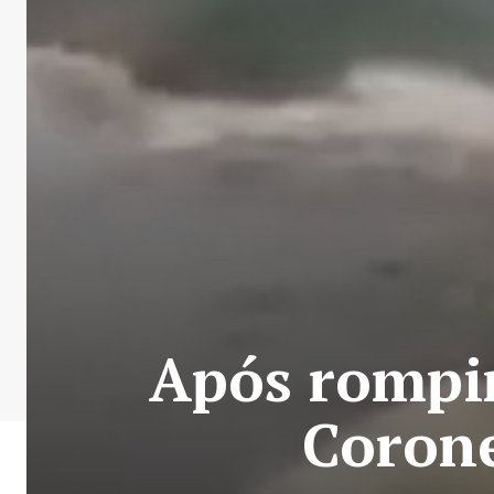
Após rompi
Corone