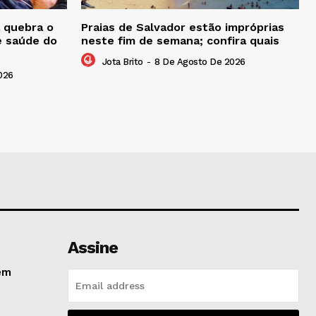
 quebra o
Praias de Salvador estão impróprias
e saúde do
neste fim de semana; confira quais
Jota Brito
-
8 De Agosto De 2026
026
Assine
em