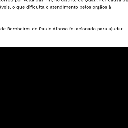
áveis, o que dificulta o atendimento pelos órgãos à
 de Bombeiros de Paulo Afonso foi acionado para ajudar