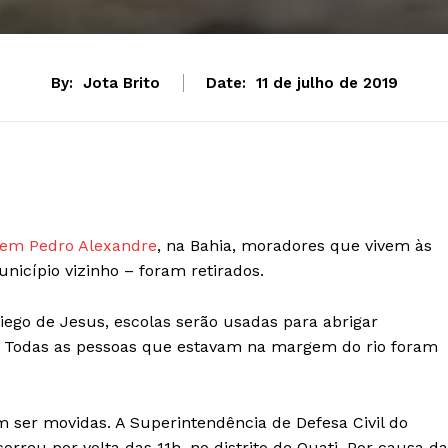
By:
Jota Brito
Date:
11 de julho de 2019
em Pedro Alexandre
, na Bahia, moradores que vivem às
nicípio vizinho – foram retirados.
iego de Jesus, escolas serão usadas para abrigar
. Todas as pessoas que estavam na margem do rio foram
 ser movidas. A Superintendência de Defesa Civil do
rreu por volta das 11h, no distrito de Quati. Por causa da