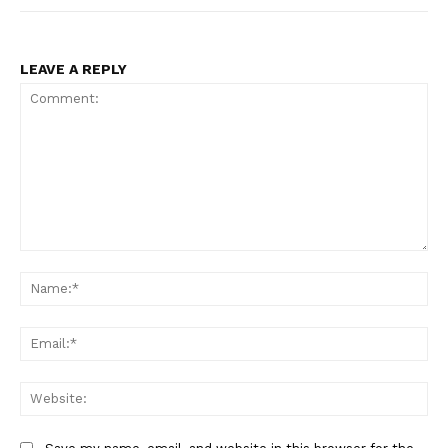
LEAVE A REPLY
Comment:
Na
Ema
Web