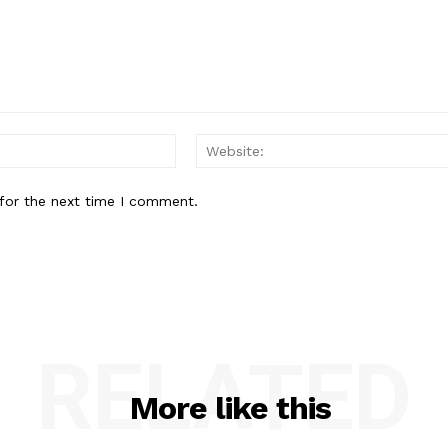
Email:*
for the next time I comment.
RELATED
More like this