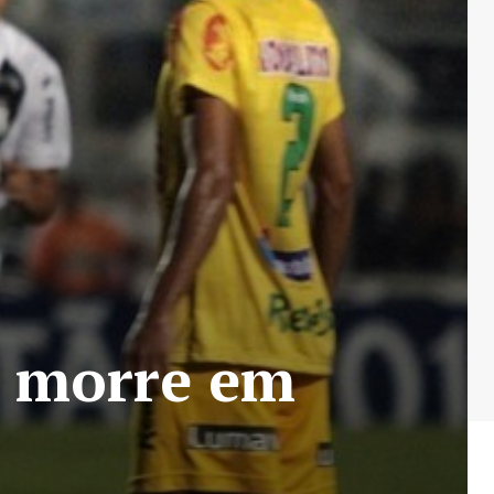
a morre em
o