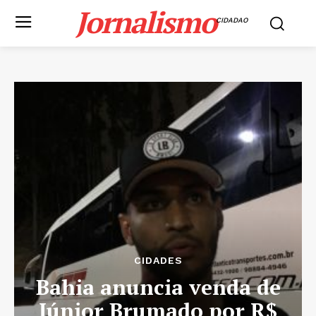
Jornalismo
CIDADAO
CIDADES
Bahia anuncia venda de
Júnior Brumado por R$