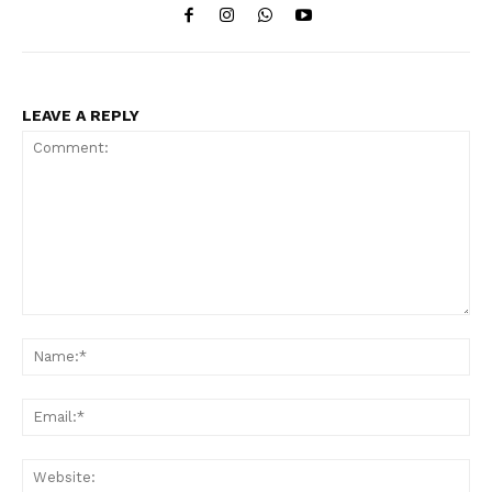
LEAVE A REPLY
Comment:
Na
Ema
Web