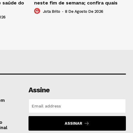
e saúde do
neste fim de semana; confira quais
Jota Brito
-
8 De Agosto De 2026
026
Assine
em
do
ASSINAR
inal