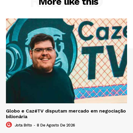
RELATED
More like this
Globo e CazéTV disputam mercado em negociação
bilionária
Jota Brito
-
8 De Agosto De 2026