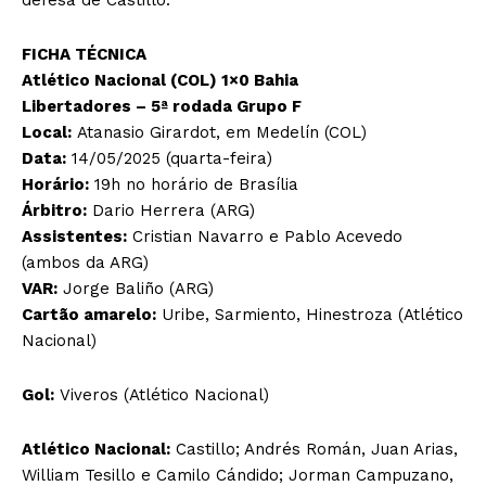
FICHA TÉCNICA
Atlético Nacional (COL) 1×0 Bahia
Libertadores – 5ª rodada Grupo F
Local:
Atanasio Girardot, em Medelín (COL)
Data:
14/05/2025 (quarta-feira)
Horário:
19h no horário de Brasília
Árbitro:
Dario Herrera (ARG)
Assistentes:
Cristian Navarro e Pablo Acevedo
(ambos da ARG)
VAR:
Jorge Baliño (ARG)
Cartão amarelo:
Uribe, Sarmiento, Hinestroza (Atlético
Nacional)
Gol:
Viveros (Atlético Nacional)
Atlético Nacional:
Castillo; Andrés Román, Juan Arias,
William Tesillo e Camilo Cándido; Jorman Campuzano,