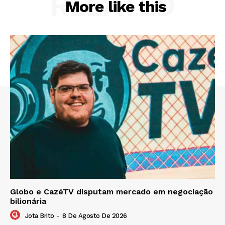
RELATED
More like this
Globo e CazéTV disputam mercado em negociação
bilionária
Jota Brito
-
8 De Agosto De 2026