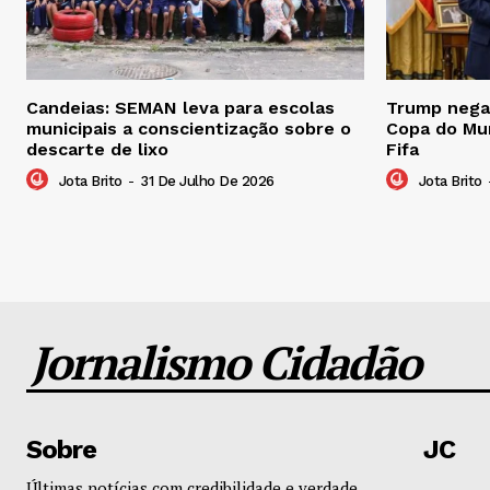
Candeias: SEMAN leva para escolas
Trump nega 
municipais a conscientização sobre o
Copa do Mu
descarte de lixo
Fifa
Jota Brito
-
31 De Julho De 2026
Jota Brito
Jornalismo Cidadão
Sobre
JC
Últimas notícias com credibilidade e verdade