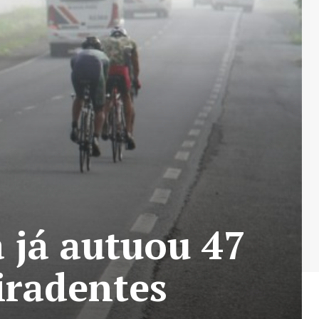
a já autuou 47
iradentes