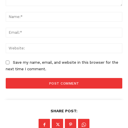
Comment:
Na
Ema
Web
Save my name, email, and website in this browser for the
next time I comment.
SHARE POST: