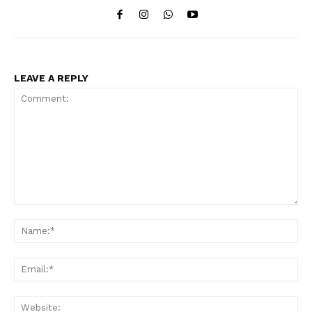
LEAVE A REPLY
Comment:
Na
Ema
Web