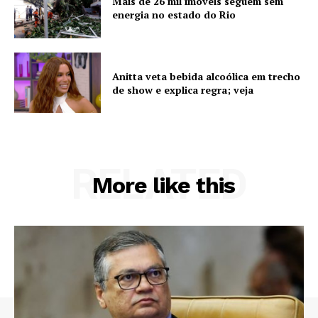
Mais de 26 mil imóveis seguem sem
energia no estado do Rio
Anitta veta bebida alcoólica em trecho
de show e explica regra; veja
RELATED
More like this