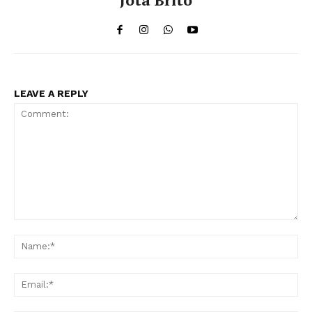
LEAVE A REPLY
Comment:
Na
Ema