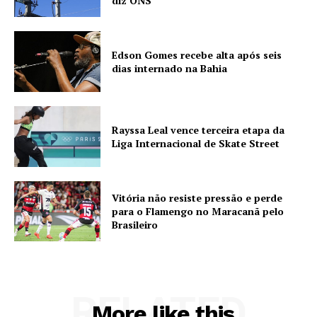
diz ONS
Edson Gomes recebe alta após seis
dias internado na Bahia
Rayssa Leal vence terceira etapa da
Liga Internacional de Skate Street
Vitória não resiste pressão e perde
para o Flamengo no Maracanã pelo
Brasileiro
RELATED
More like this