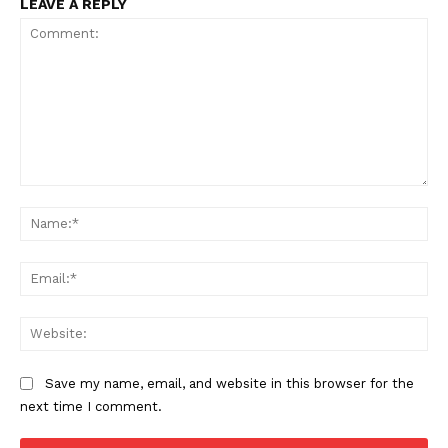
LEAVE A REPLY
Comment:
Na
Ema
Web
Save my name, email, and website in this browser for the
next time I comment.