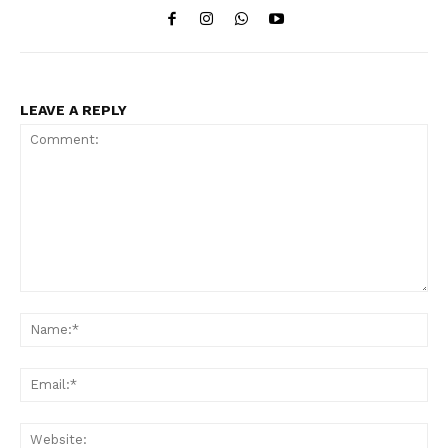
LEAVE A REPLY
Comment:
Na
Ema
Web