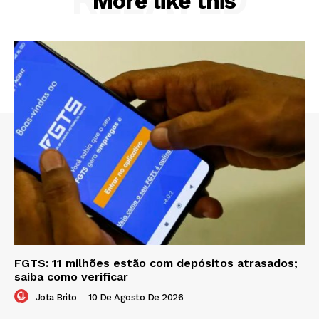
More like this
FGTS: 11 milhões estão com depósitos atrasados;
saiba como verificar
Jota Brito
-
10 De Agosto De 2026