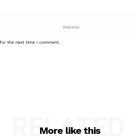
Email:*
for the next time I comment.
RELATED
More like this