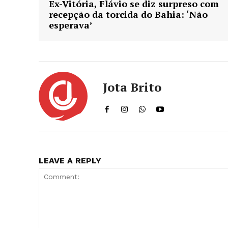
Ex-Vitória, Flávio se diz surpreso com
recepção da torcida do Bahia: ‘Não
esperava’
Jota Brito
LEAVE A REPLY