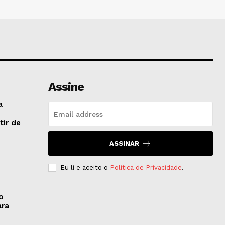
Assine
a
tir de
ASSINAR
Eu li e aceito o
Politica de Privacidade
.
o
ara