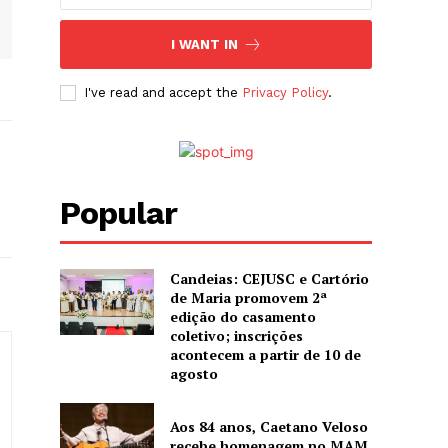
I WANT IN
I've read and accept the
Privacy Policy
.
Popular
Candeias: CEJUSC e Cartório
de Maria promovem 2ª
edição do casamento
coletivo; inscrições
acontecem a partir de 10 de
agosto
Aos 84 anos, Caetano Veloso
recebe homenagem no MAM