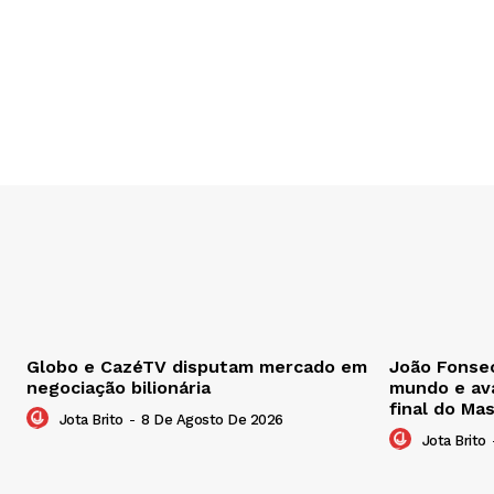
Globo e CazéTV disputam mercado em
João Fonsec
negociação bilionária
mundo e ava
final do Ma
Jota Brito
-
8 De Agosto De 2026
Jota Brito