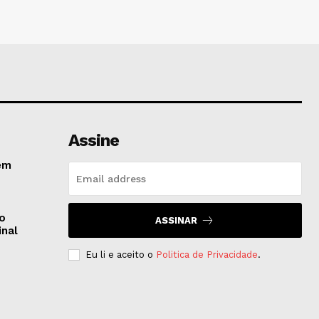
Assine
em
do
ASSINAR
inal
Eu li e aceito o
Politica de Privacidade
.