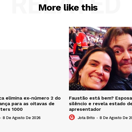
RELATED
More like this
a elimina ex-número 2 do
Faustão está bem? Esposa
nça para as oitavas de
silêncio e revela estado d
sters 1000
apresentador
-
8 De Agosto De 2026
Jota Brito
-
8 De Agosto De 2