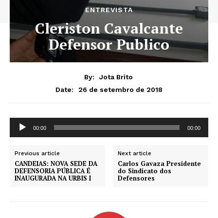
ENTREVISTA
Cleriston Cavalcante
Defensor Publico
By:
Jota Brito
26 de setembro de 2018
Date:
T
00:00
00:00
o
c
Previous article
Next article
a
CANDEIAS: NOVA SEDE DA
Carlos Gavaza Presidente
d
DEFENSORIA PÚBLICA É
do Sindicato dos
INAUGURADA NA URBIS I
Defensores
o
r
d
e