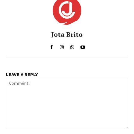
á
u
d
i
Jota Brito
o
LEAVE A REPLY
Comment: