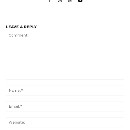
LEAVE A REPLY
Comment:
Na
Ema
Web