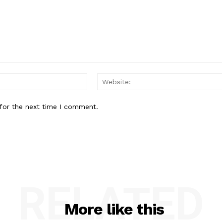
Email:*
for the next time I comment.
RELATED
More like this