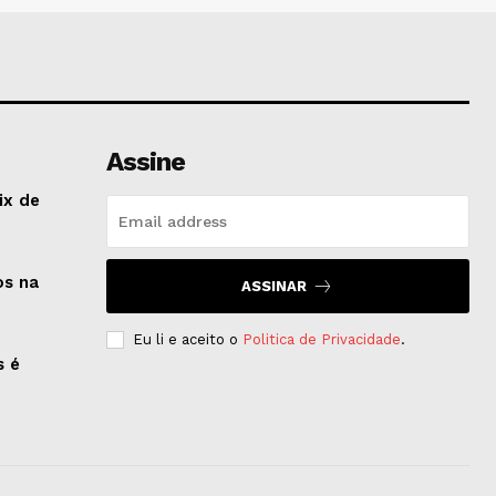
Assine
ix de
os na
ASSINAR
Eu li e aceito o
Politica de Privacidade
.
s é