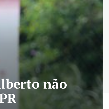
lberto não
-PR