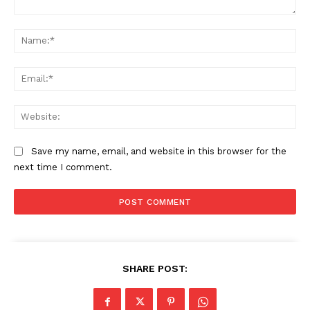
Comment:
Na
Ema
Web
Save my name, email, and website in this browser for the
next time I comment.
SHARE POST: