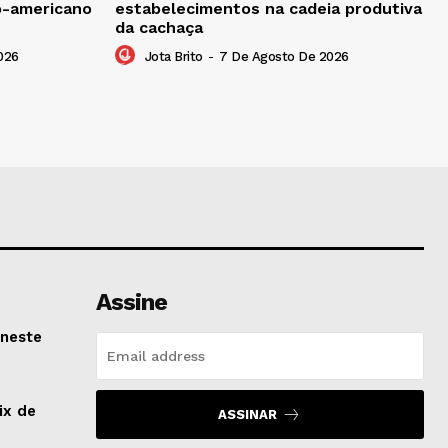
no-americano
estabelecimentos na cadeia produtiva
da cachaça
026
Jota Brito
-
7 De Agosto De 2026
Assine
 neste
ix de
ASSINAR