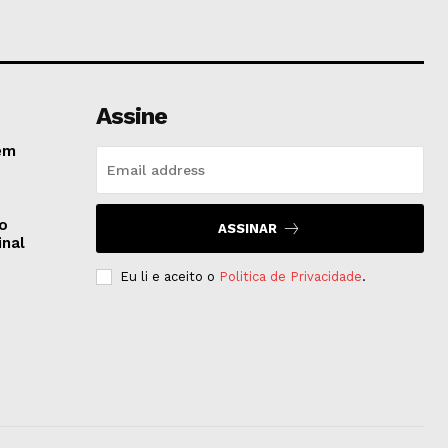
Assine
em
do
ASSINAR
inal
Eu li e aceito o
Politica de Privacidade
.