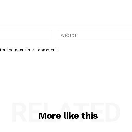
Email:*
for the next time I comment.
RELATED
More like this