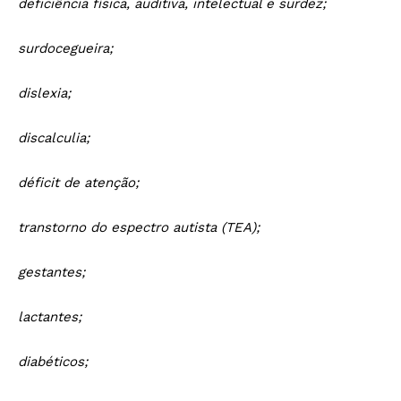
deficiência física, auditiva, intelectual e surdez;
surdocegueira;
dislexia;
discalculia;
déficit de atenção;
transtorno do espectro autista (TEA);
gestantes;
lactantes;
diabéticos;