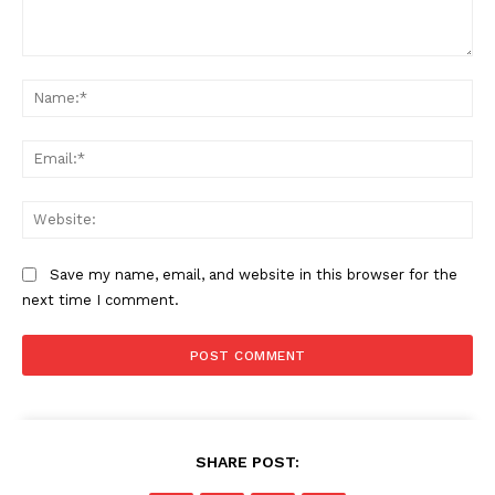
Comment:
Na
Ema
Web
Save my name, email, and website in this browser for the
next time I comment.
SHARE POST: