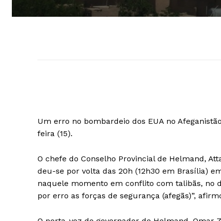
Um erro no bombardeio dos EUA no Afeganistão d
feira (15).
O chefe do Conselho Provincial de Helmand, At
deu-se por volta das 20h (12h30 em Brasília) e
naquele momento em conflito com talibãs, no di
por erro as forças de segurança (afegãs)”, afir
O porta-voz do governador de Helmand, Omar Z