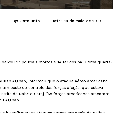
By:
Jota Brito
Date:
18 de maio de 2019
eixou 17 policiais mortos e 14 feridos na última quarta-
taullah Afghan, informou que o ataque aéreo americano
m um posto de controle das forças afegãs, que estava
strito de Nahr-e-Saraj. “As forças americanas atacaram
mou Afghan.
wak confirmou os ataques aéreos em apoio da polícia.