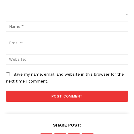
Comment:
Na
Ema
Web
Save my name, email, and website in this browser for the
next time I comment.
SHARE POST: