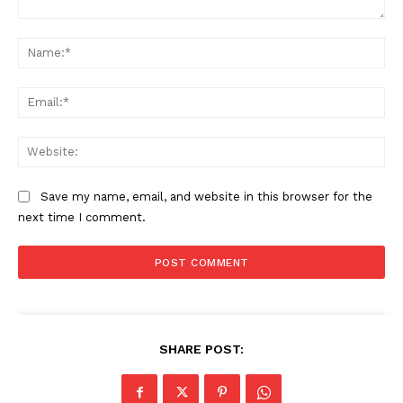
Comment:
Na
Ema
Web
Save my name, email, and website in this browser for the
next time I comment.
SHARE POST: