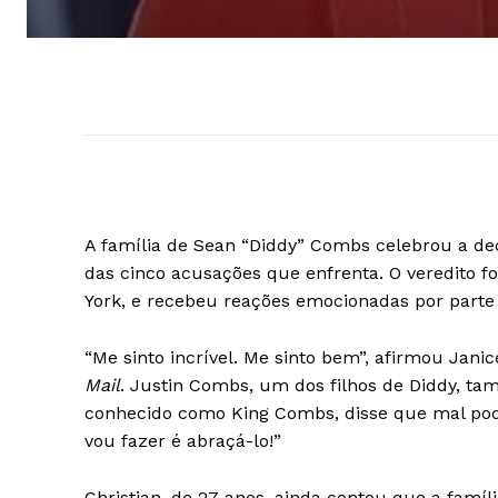
A família de Sean “Diddy” Combs celebrou a de
das cinco acusações que enfrenta. O veredito f
York, e recebeu reações emocionadas por parte 
“Me sinto incrível. Me sinto bem”, afirmou Jani
Mail
. Justin Combs, um dos filhos de Diddy, t
conhecido como King Combs, disse que mal podia
vou fazer é abraçá-lo!”
Christian, de 27 anos, ainda contou que a famíl