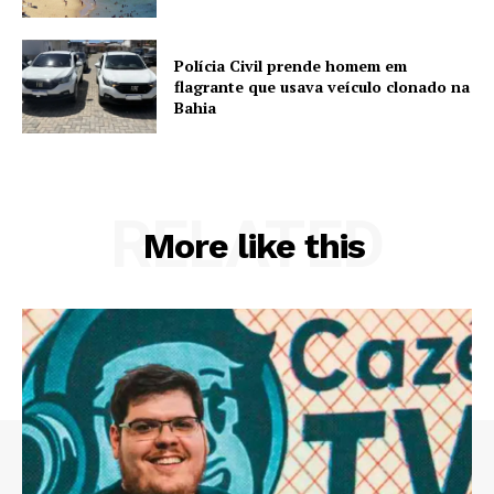
Polícia Civil prende homem em
flagrante que usava veículo clonado na
Bahia
RELATED
More like this