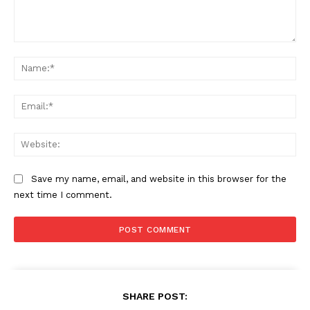
Comment:
Na
Ema
Web
Save my name, email, and website in this browser for the
next time I comment.
SHARE POST: