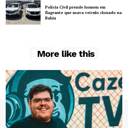
Polícia Civil prende homem em
flagrante que usava veículo clonado na
Bahia
RELATED
More like this