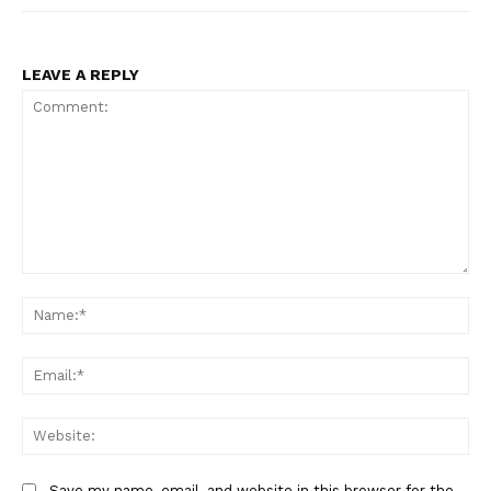
LEAVE A REPLY
Comment:
Na
Ema
Web
Save my name, email, and website in this browser for the