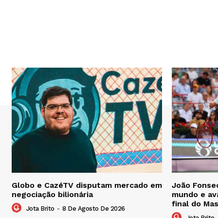
Globo e CazéTV disputam mercado em
João Fonsec
negociação bilionária
mundo e ava
final do Ma
Jota Brito
-
8 De Agosto De 2026
Jota Brito