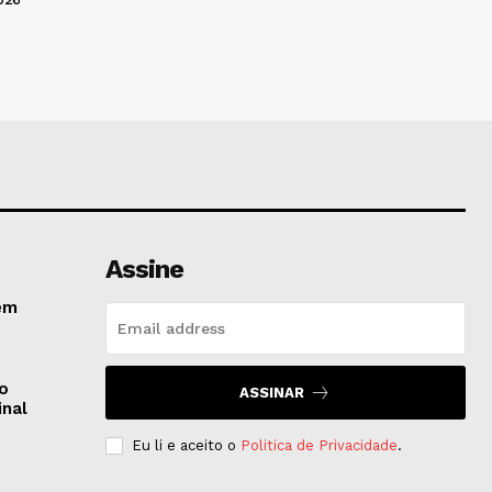
Assine
em
do
ASSINAR
inal
Eu li e aceito o
Politica de Privacidade
.