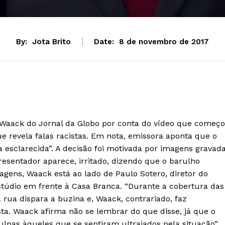
By:
Jota Brito
Date:
8 de novembro de 2017
m Waack do Jornal da Globo por conta do vídeo que começ
que revela falas racistas. Em nota, emissora aponta que o
a esclarecida”. A decisão foi motivada por imagens gravad
resentador aparece, irritado, dizendo que o barulho
agens, Waack está ao lado de Paulo Sotero, diretor do
estúdio em frente à Casa Branca. “Durante a cobertura das
rua dispara a buzina e, Waack, contrariado, faz
sta. Waack afirma não se lembrar do que disse, já que o
lpas àqueles que se sentiram ultrajados pela situação”,