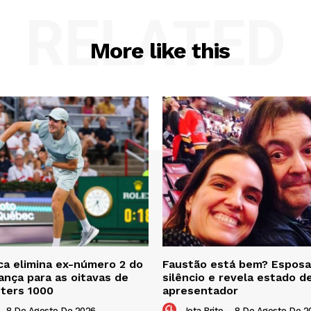
RELATED
More like this
a elimina ex-número 2 do
Faustão está bem? Esposa
nça para as oitavas de
silêncio e revela estado d
sters 1000
apresentador
-
8 De Agosto De 2026
Jota Brito
-
8 De Agosto De 2