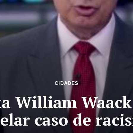
CIDADES
ta William Waack
elar caso de rac