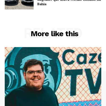
Bahia
RELATED
More like this