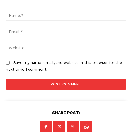
Comment:
Na
Ema
Web
Save my name, email, and website in this browser for the
next time I comment.
SHARE POST: