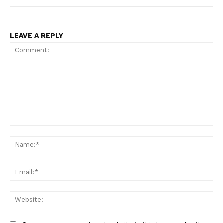
LEAVE A REPLY
Comment:
Na
Ema
Web