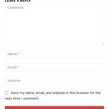
LEAVE A REPLY
Comment:
Na
Ema
Web
Save my name, email, and website in this browser for the
next time I comment.