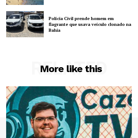
Polícia Civil prende homem em
flagrante que usava veículo clonado na
Bahia
RELATED
More like this