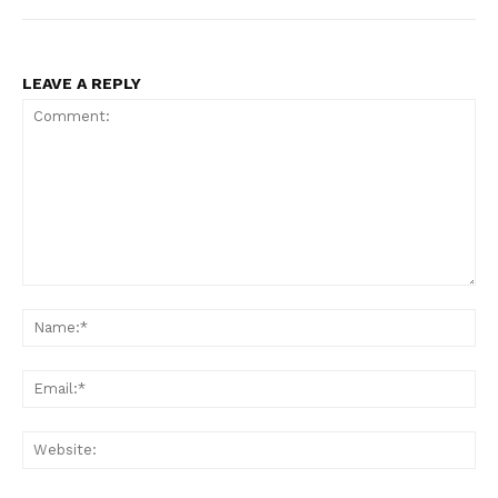
LEAVE A REPLY
Comment:
Na
Ema
Web