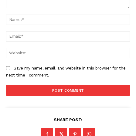
Comment:
Na
Ema
Web
Save my name, email, and website in this browser for the
next time I comment.
SHARE POST: