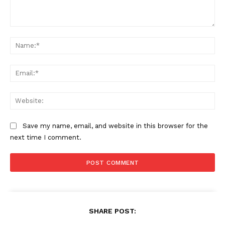
Comment:
Na
Ema
Web
Save my name, email, and website in this browser for the
next time I comment.
SHARE POST: