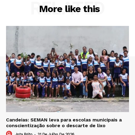
RELATED
More like this
Candeias: SEMAN leva para escolas municipais a
conscientização sobre o descarte de lixo
Jota Brito
-
31 De Julho De 2026