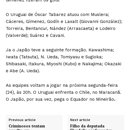
O Uruguai de Óscar Tabarez atuou com Muslera;
Cáceres, Gímenez, Godín e Laxalt (Giovanni González);
Torreira, Bentancur, Nández (Arrascaeta) e Lodeiro
(Valverde); Suárez e Cavani.
Ja o Japão teve a seguinte formação. Kawashima;
Iwata (Tatsuta), N. Ueda, Tomiyasu e Sugioka;
Shibasaki, Itakura, Miyoshi (Kubo) e Nakajima; Okazaki
e Abe (A. Ueda).
As equipes voltam a jogar na próxima segunda-feira
(24), às 20h. O Uruguai enfrenta o Chile, no Maracanã.
O Japão, por sua vez, pega o Equador no Mineirão
.
Previous article
Next article
Criminosos tentam
Filho da deputada