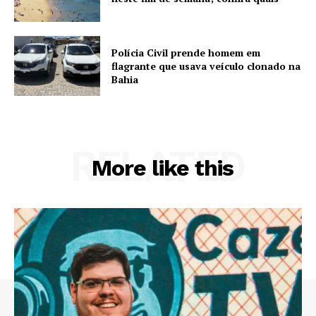
Polícia Civil prende homem em
flagrante que usava veículo clonado na
Bahia
RELATED
More like this